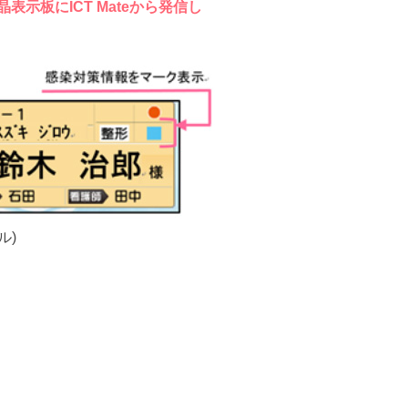
表示板にICT Mateから発信し
ル)