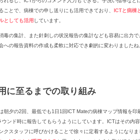
られるし、ICTからのコメント入力もできる。手洗い指導など
ることで、病棟での申し送りにも活用できており、
ICTと病棟
ルとしても活用
しています。
消毒の集計、また針刺しの状況報告の集計なども容易に出力で
会への報告資料の作成も柔軟に対応でき劇的に変わりましたね
用に至るまでの取り組み
朝夕の2回、最低でも1日1回ICT Mateの病棟マップ情報を
Tラウンド時に報告してもらうようにしています。ICTはその内
ンクスタッフに呼びかけることで徐々に定着するようになりま