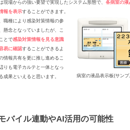
は現場からの強い要望で実現したシステム形態で、
各病室の液晶
情報を表示
することができます。
、職種により感染対策情報の参
、懸念となっていましたが、こ
ことで
感染対策情報を見る意識
容易に確認
することができるよ
の情報共有を更に推し進めるこ
辺りも電子カルテと一体となっ
病室の液晶表示板(サンプ
る成果といえると思います。
モバイル連動やAI活用の可能性