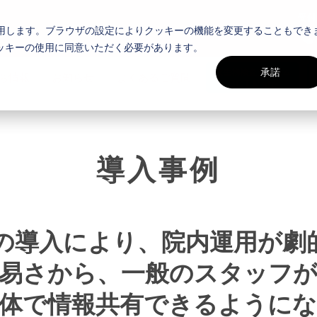
受付
使用します。ブラウザの設定によりクッキーの機能を変更することもでき
ッキーの使用に同意いただく必要があります。
承諾
微生物検査システム
ち情報
お知らせ
よくあるご質問
BCT Mate
導入事例
ateの導入により、院内運用が
易さから、一般のスタッフ
体で情報共有できるように