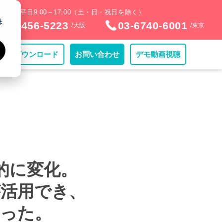
時間：平日9:00～17:00（土・日・祝日を除く）
ま
06-6456-5223
03-6740-6001
/大阪
/東京
資料
ダウンロード
デモ動画
視聴
お問い合わせ
劇的に変化。
が活用でき、
なった。