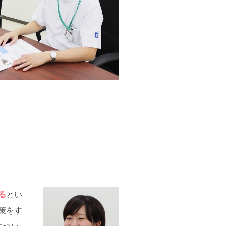
る
とい
策をす